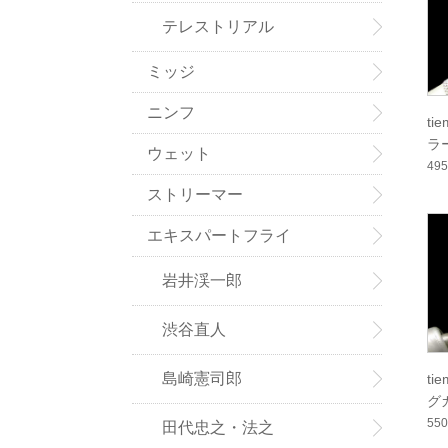
テレストリアル
ミッジ
ニンフ
t
ラー
ウェット
49
ストリーマー
エキスパートフライ
岩井渓一郎
渋谷直人
島崎憲司郎
t
グ
55
田代忠之・法之