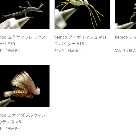
iemco ムラヤマフレックス
tiemco アマガイマシュマロ
tiemco 
バ #10
スパイダー #15
5円
（税込み）
440円
（税込み）
550円
（税込
iemco コカブダブルウィン
カディス #6
0円
（税込み）