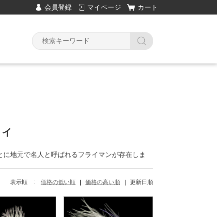
会員登録
マイページ
カート
Y
ライ
とに地元で名人と呼ばれるフライマンが存在しま
表示順 :
価格の低い順
価格の高い順
更新日順