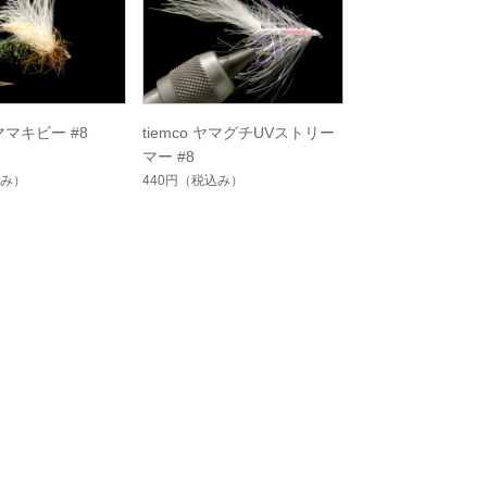
シママキビー #8
tiemco ヤマグチUVストリー
マー #8
み）
440円
（税込み）