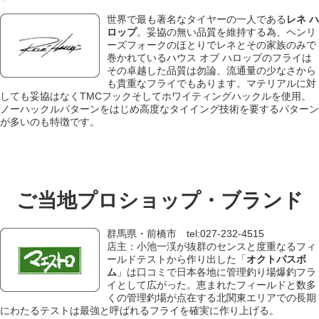
世界で最も著名なタイヤーの一人である
レネ
ハ
ロップ
。妥協の無い品質を維持する為、ヘンリ
ーズフォークのほとりでレネとその家族のみで
巻かれているハウス オブ ハロップのフライは
その卓越した品質は勿論、流通量の少なさから
も貴重なフライでもあります。マテリアルに対
しても妥協はなくTMCフックそしてホワイティングハックルを使用。
ノーハックルパターンをはじめ高度なタイイング技術を要するパターン
が多いのも特徴です。
ご当地プロショップ・ブランド
群馬県・前橋市 tel:027-232-4515
店主：小池一渓が抜群のセンスと度重なるフィ
ールドテストから作り出した「
オクトパスボ
ム
」は口コミで日本各地に管理釣り場爆釣フラ
イとして広がった。恵まれたフィールドと数多
くの管理釣場が点在する北関東エリアでの長期
にわたるテストは最強と呼ばれるフライを確実に作り上げる。