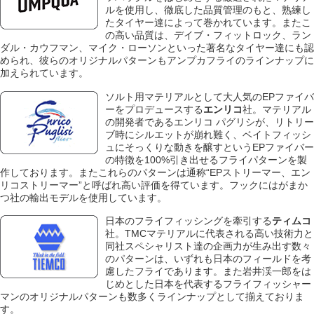
ルを使用し、徹底した品質管理のもと、熟練し
たタイヤー達によって巻かれています。またこ
の高い品質は、デイブ・フィットロック、ラン
ダル・カウフマン、マイク・ローソンといった著名なタイヤー達にも認
められ、彼らのオリジナルパターンもアンプカフライのラインナップに
加えられています。
ソルト用マテリアルとして大人気のEPファイバ
ーをプロデュースする
エンリコ
社。マテリアル
の開発者であるエンリコ パグリシが、リトリー
ブ時にシルエットが崩れ難く、ベイトフィッシ
ュにそっくりな動きを醸すというEPファイバー
の特徴を100%引き出せるフライパターンを製
作しております。またこれらのパターンは通称“EPストリーマー、エン
リコストリーマー”と呼ばれ高い評価を得ています。フックにはがまか
つ社の輸出モデルを使用しています。
日本のフライフィッシングを牽引する
ティムコ
社。TMCマテリアルに代表される高い技術力と
同社スペシャリスト達の企画力が生み出す数々
のパターンは、いずれも日本のフィールドを考
慮したフライであります。また岩井渓一郎をは
じめとした日本を代表するフライフィッシャー
マンのオリジナルパターンも数多くラインナップとして揃えておりま
す。