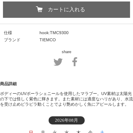
カートに入れる
仕様
hook:TMC9300
ブランド
TIEMCO
share
商品詳細
ボディーのUVポーラシェニールを使用したマラブー。UV素材は太陽光
の下では怪しく紫色に輝きます。また素材には適度なハリがあり、水流
を受け止めピラピラ動くことでより艶めかしく魚にアピールします。
2026年08月
日
月
火
水
木
金
土