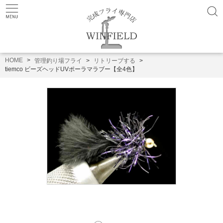
HOME
管理釣り場フライ
リトリーブする
tiemco ビーズヘッドUVポーラマラブー【全4色】