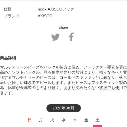
仕様
hook:AXISCOフック
ブランド
AXISCO
share
商品詳細
マルチカラーのビーズをハックル後方に留め、アトラクター要素を更に
高めたソフトハックル。見る角度や光りの加減により、様々な色へと変
化するマルチカラーのビーズは、ゴールドのキラキラとは異なり、落ち
着いた怪しい輝きでアピールします。またビーズはプラスティック製の
為、比重が金属製のものより軽く、あまり沈めたくない状況でも使用で
きます。
2026年08月
日
月
火
水
木
金
土