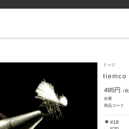
ミッジ
tiem
495円
（税
在庫
商品コード
#18
#20