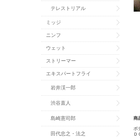
テレストリアル
ミッジ
ニンフ
ウェット
ストリーマー
エキスパートフライ
岩井渓一郎
渋谷直人
商
島崎憲司郎
ボ
田代忠之・法之
Ｄ